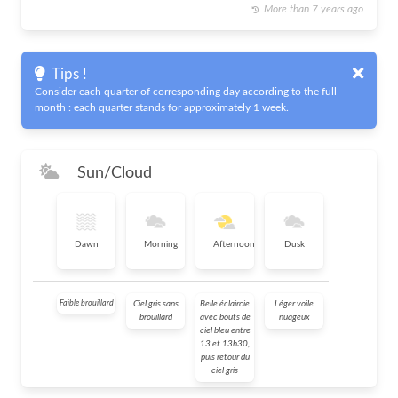
More than 7 years ago
Tips !
Consider each quarter of corresponding day according to the full
month : each quarter stands for approximately 1 week.
Sun/Cloud
Dawn
Morning
Afternoon
Dusk
Faible brouillard
Ciel gris sans
Belle éclaircie
Léger voile
brouillard
avec bouts de
nuageux
ciel bleu entre
13 et 13h30,
puis retour du
ciel gris