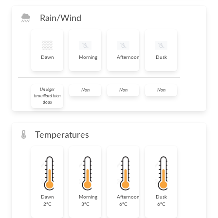
Rain/Wind
Dawn
Morning
Afternoon
Dusk
Un léger
Non
Non
Non
brouillard bien
doux
Temperatures
Dawn
Morning
Afternoon
Dusk
2°C
3°C
6°C
6°C