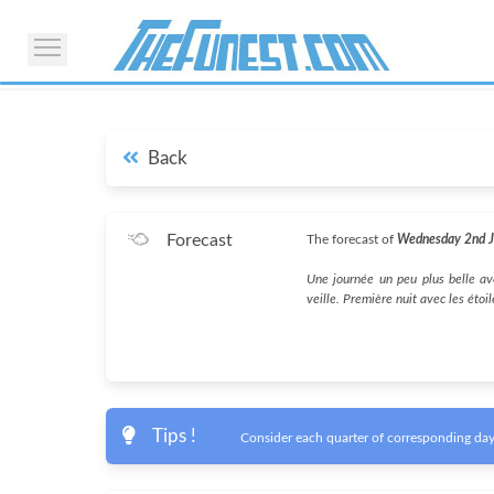
Back
Forecast
The forecast of
Wednesday 2nd 
Une journée un peu plus belle ave
veille. Première nuit avec les étoil
Tips !
Consider each quarter of corresponding day 