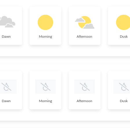
Dawn
Morning
Afternoon
Dusk
Dawn
Morning
Afternoon
Dusk