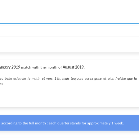
January 2019
match with the month of
August 2019
.
c belle eclaircie le matin et vers 16h, mais toujours assez grise et plus fraîche que la
es
according to the full month : each quarter stands for approximately 1 week.