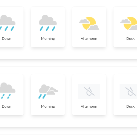
Dawn
Morning
Afternoon
Dusk
Dawn
Morning
Afternoon
Dusk