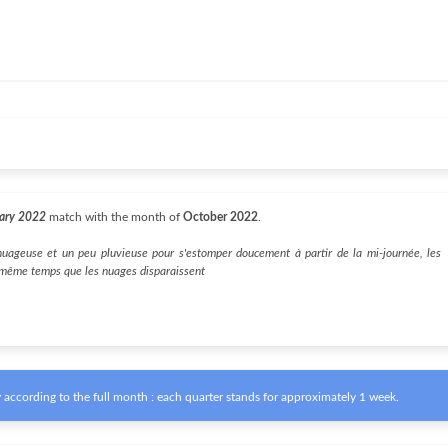
uary 2022
match with the month of
October 2022
.
uageuse et un peu pluvieuse pour s'estomper doucement à partir de la mi-journée, les
 même temps que les nuages disparaissent
according to the full month : each quarter stands for approximately 1 week.