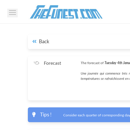
Back
Forecast
The forecast of
Tuesday 4th Jan
Une journée qui commence très n
températures se rafraîchissent en
Tips !
Consider each quarter of corresponding day 