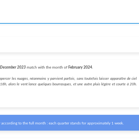
 December 2023
match with the month of
February 2024
.
anpercer les nuages, néanmoins y parvient parfois, sans toutefois laisser apparaître de ciel
 18h, alors le vent lance quelques bourrasques, et une autre pluis légère et courte à 20h.
according to the full month : each quarter stands for approximately 1 week.