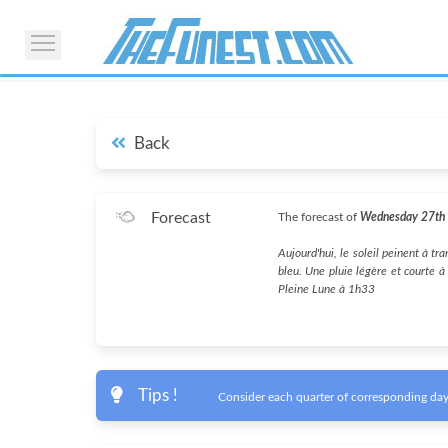
Back
Forecast
The forecast of
Wednesday 27th
Aujourd'hui, le soleil peinent à tr
bleu. Une pluie légère et courte à
Pleine Lune à 1h33
Tips !
Consider each quarter of corresponding day 