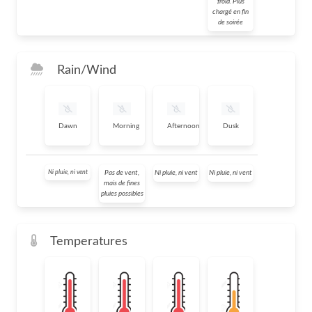
froid. Plus
chargé en fin
de soirée
Rain/Wind
Dawn
Morning
Afternoon
Dusk
Ni pluie, ni vent
Pas de vent,
Ni pluie, ni vent
Ni pluie, ni vent
mais de fines
pluies possibles
Temperatures