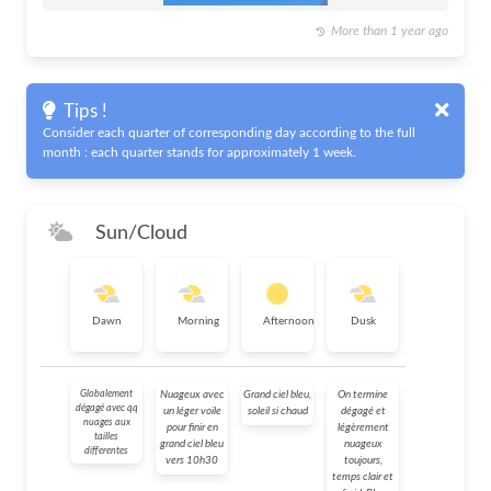
More than 1 year ago
Tips !
Consider each quarter of corresponding day according to the full
month : each quarter stands for approximately 1 week.
Sun/Cloud
Dawn
Morning
Afternoon
Dusk
Globalement
Nuageux avec
Grand ciel bleu,
On termine
dégagé avec qq
un léger voile
soleil si chaud
dégagé et
nuages aux
pour finir en
légèrement
tailles
grand ciel bleu
nuageux
differentes
vers 10h30
toujours,
temps clair et