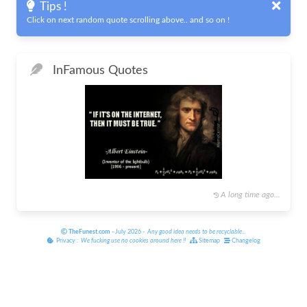
Tips !
Click on next random quote scrolling above.. and so on !
In
Famous Quotes
A long time ago...
TheFunest.com
- July 2026 -
Any good idea needs to be recyclable
...
Privacy :
We fucking use no cookies around here
!!
Sitemap
Changelog