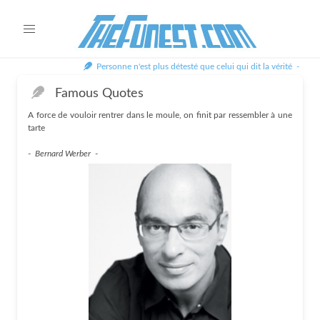
Personne n'est plus détesté que celui qui dit la vérité -
Plato
Famous Quotes
A force de vouloir rentrer dans le moule, on finit par ressembler à une
tarte
-
Bernard Werber
-