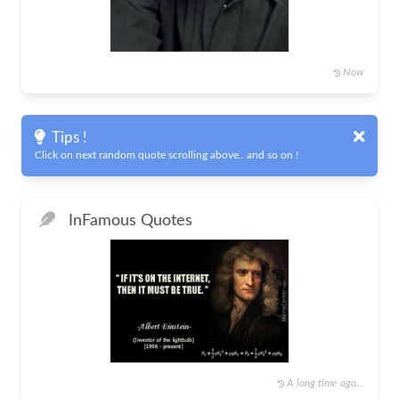
Now
Tips !
Click on next random quote scrolling above.. and so on !
In
Famous Quotes
A long time ago...