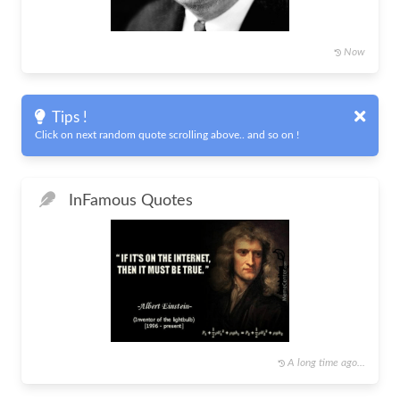
Now
Tips !
Click on next random quote scrolling above.. and so on !
In
Famous Quotes
A long time ago...