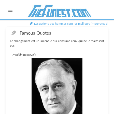
Les actions des hommes sont les meilleurs interprètes de leu
Famous Quotes
Le changement est un incendie qui consume ceux qui ne le maîtrisent
pas
-
Franklin Roosevelt
-