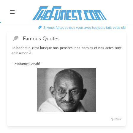
Si vous faîtes ce que vous avez toujours fait, vous obtien
Famous Quotes
Le bonheur, c'est lorsque nos pensées, nos paroles et nos actes sont
en harmonie
-
Mahatma Gandhi
-
Now