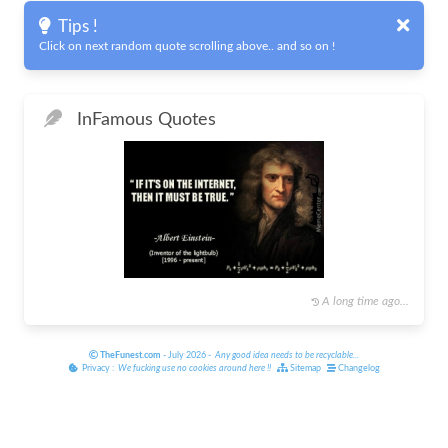
Tips !
Click on next random quote scrolling above.. and so on !
In
Famous Quotes
A long time ago...
TheFunest.com
- July 2026 -
Any good idea needs to be recyclable
...
Privacy :
We fucking use no cookies around here
!!
Sitemap
Changelog