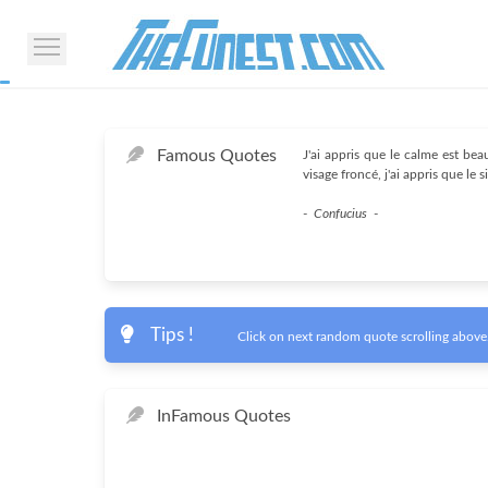
Famous Quotes
J'ai appris que le calme est be
visage froncé, j'ai appris que le 
-
Confucius
-
Tips !
Click on next random quote scrolling above.
In
Famous Quotes