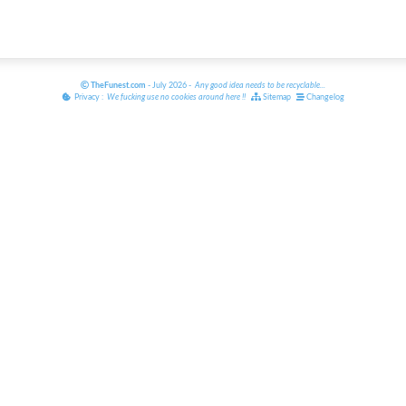
TheFunest.com
- July 2026 -
Any good idea needs to be recyclable
...
Privacy :
We fucking use no cookies around here
!!
Sitemap
Changelog