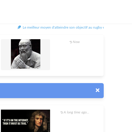
Le meilleur moyen d'atteindre son objectif au rugby est d'aider les autres à
Now
A long time ago...