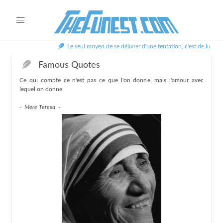
Le seul moyen de se délivrer d'une tentation, c'est de lui céder
Famous Quotes
Ce qui compte ce n'est pas ce que l'on donne, mais l'amour avec
lequel on donne
-
Mere Teresa
-