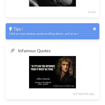
Now
Tips !
Click on next random quote scrolling above.. and so on !
In
Famous Quotes
A long time ago...