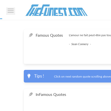
Famous Quotes
L'amour ne fait peut-être pas tou
-
Sean Connery
-
Tips !
Click on next random quote scrolling above.
In
Famous Quotes