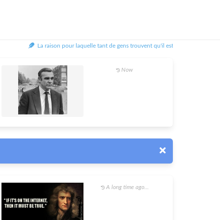
La raison pour laquelle tant de gens trouvent qu'il est si difficile d'être heur
Now
A long time ago...