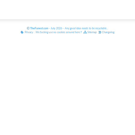
TheFunest.com
- July 2026 -
Any good idea needs to be recyclable
...
Privacy :
We fucking use no cookies around here
!!
Sitemap
Changelog