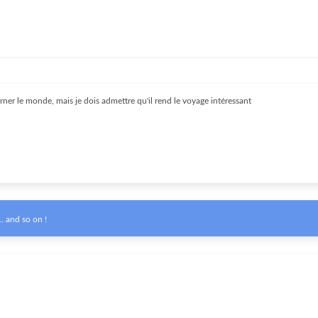
rner le monde, mais je dois admettre qu'il rend le voyage intéressant
. and so on !